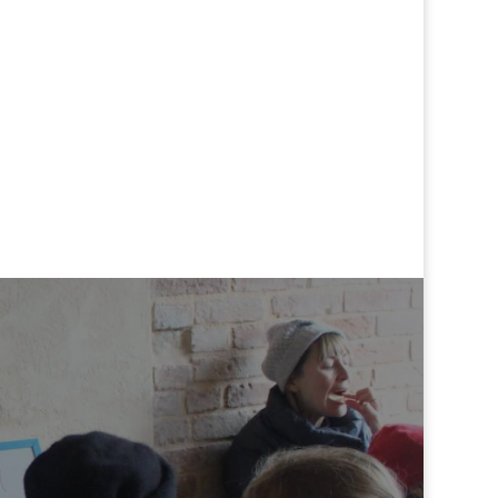
Senden
Wo sind wir?
Cannaregio 2975
30121 Venezia
Italy